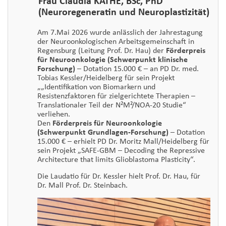
Frau Claudia KATHE, BSc, PhD
(Neuroregeneratin und Neuroplastizität)
Am 7.Mai 2026 wurde anlässlich der Jahrestagung
der Neuroonkologischen Arbeitsgemeinschaft in
Regensburg (Leitung Prof. Dr. Hau) der
Förderpreis
für Neuroonkologie (Schwerpunkt klinische
Forschung)
– Dotation 15.000 € – an PD Dr. med.
Tobias Kessler/Heidelberg für sein Projekt
„„Identifikation von Biomarkern und
Resistenzfaktoren für zielgerichtete Therapien –
Translationaler Teil der N²M²/NOA-20 Studie“
verliehen.
Den
Förderpreis für Neuroonkologie
(Schwerpunkt Grundlagen-Forschung)
– Dotation
15.000 € – erhielt PD Dr. Moritz Mall/Heidelberg für
sein Projekt „SAFE-GBM – Decoding the Repressive
Architecture that limits Glioblastoma Plasticity“.
Die Laudatio für Dr. Kessler hielt Prof. Dr. Hau, für
Dr. Mall Prof. Dr. Steinbach.