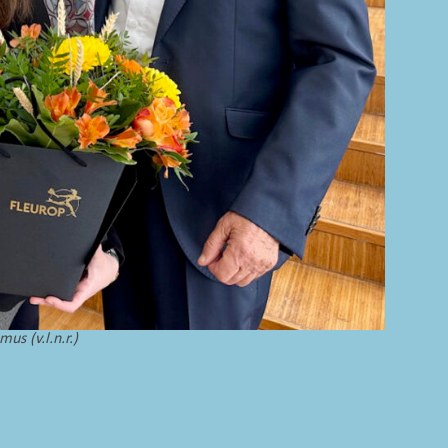
us (v.l.n.r.)